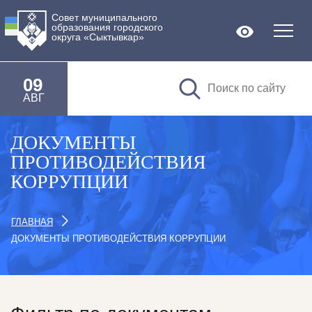
Совет муниципального
образования городского
Версия дл
округа «Сыктывкар»
09
АВГ
ДОКУМЕНТЫ
ПРОТИВОДЕЙСТВИЯ
КОРРУПЦИИ
ГЛАВНАЯ
ДОКУМЕНТЫ ПРОТИВОДЕЙСТВИЯ КОРРУПЦИИ