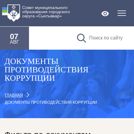
Совет муниципального
образования городского
Версия дл
округа «Сыктывкар»
07
АВГ
ДОКУМЕНТЫ
ПРОТИВОДЕЙСТВИЯ
КОРРУПЦИИ
ГЛАВНАЯ
ДОКУМЕНТЫ ПРОТИВОДЕЙСТВИЯ КОРРУПЦИИ