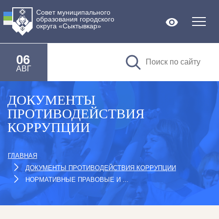
Совет муниципального
образования городского
Версия дл
округа «Сыктывкар»
06
АВГ
ДОКУМЕНТЫ
ПРОТИВОДЕЙСТВИЯ
КОРРУПЦИИ
ГЛАВНАЯ
ДОКУМЕНТЫ ПРОТИВОДЕЙСТВИЯ КОРРУПЦИИ
НОРМАТИВНЫЕ ПРАВОВЫЕ И ...