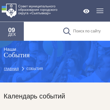
Совет муниципального
образования городского
Версия дл
округа «Сыктывкар»
09
ДЕК
Наши
События
СОБЫТИЯ
ГЛАВНАЯ
Календарь событий