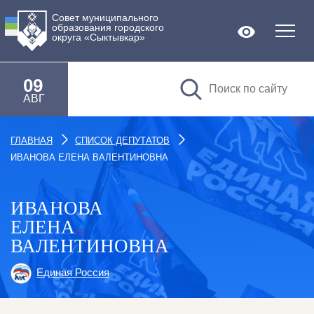
Совет муниципального
образования городского
Версия дл
округа «Сыктывкар»
09
АВГ
ГЛАВНАЯ
СПИСОК ДЕПУТАТОВ
ИВАНОВА ЕЛЕНА ВАЛЕНТИНОВНА
ИВАНОВА
ЕЛЕНА
ВАЛЕНТИНОВНА
Единая Россия