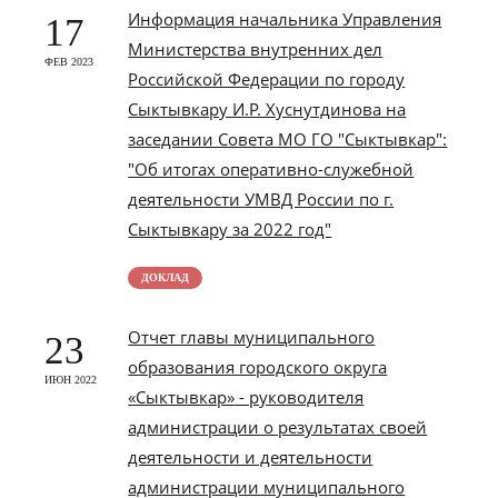
Информация начальника Управления
17
Министерства внутренних дел
ФЕВ 2023
Российской Федерации по городу
Сыктывкару И.Р. Хуснутдинова на
заседании Совета МО ГО "Сыктывкар":
"Об итогах оперативно-служебной
деятельности УМВД России по г.
Сыктывкару за 2022 год"
ДОКЛАД
Отчет главы муниципального
23
образования городского округа
ИЮН 2022
«Сыктывкар» - руководителя
администрации о результатах своей
деятельности и деятельности
администрации муниципального