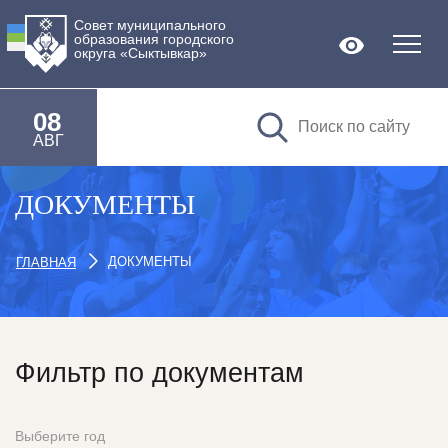
Совет муниципального
образования городского
Версия дл
округа «Сыктывкар»
08
АВГ
ДОКУМЕНТЫ
ДОКУМЕНТЫ
ГЛАВНАЯ
Фильтр по документам
Выберите год