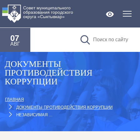
Совет муниципального
образования городского
Версия дл
округа «Сыктывкар»
07
АВГ
ДОКУМЕНТЫ
ПРОТИВОДЕЙСТВИЯ
КОРРУПЦИИ
ГЛАВНАЯ
ДОКУМЕНТЫ ПРОТИВОДЕЙСТВИЯ КОРРУПЦИИ
НЕЗАВИСИМАЯ ...