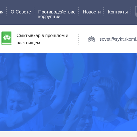
ая
О Cовете
Противодействие
Новости
Контакты
коррупции
Сыктывкар в прошлом и
sovet@sykt.rkomi.
настоящем