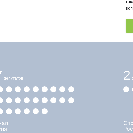
так
воп
7
2
депутатов
д
ная
Сп
сия
Рос