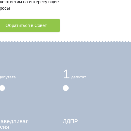
же ответим на интересующие
росы
Обратиться в Совет
1
епутата
депутат
раведливая
ЛДПР
сия