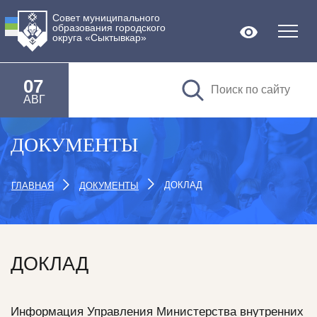
Совет муниципального
образования городского
Версия дл
округа «Сыктывкар»
07
АВГ
ДОКУМЕНТЫ
ДОКЛАД
ГЛАВНАЯ
ДОКУМЕНТЫ
ДОКЛАД
Информация Управления Министерства внутренних