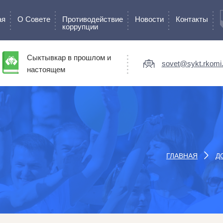
ая
О Cовете
Противодействие
Новости
Контакты
коррупции
Сыктывкар в прошлом и
sovet@sykt.rkomi.
настоящем
ГЛАВНАЯ
Д