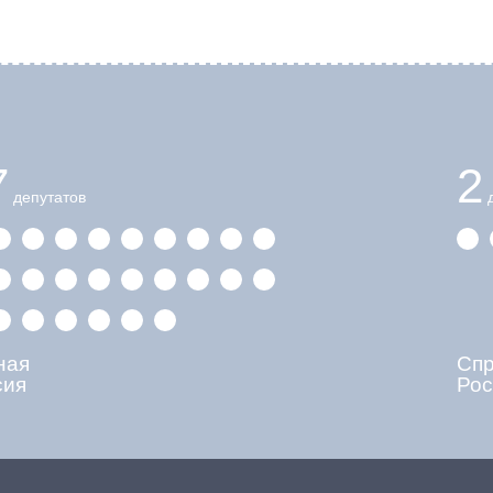
7
2
депутатов
д
ная
Сп
сия
Рос