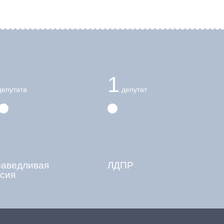
1
епутата
депутат
раведливая
ЛДПР
сия