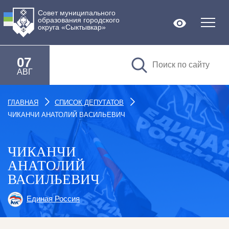
Совет муниципального
образования городского
Версия дл
округа «Сыктывкар»
07
АВГ
ГЛАВНАЯ
СПИСОК ДЕПУТАТОВ
ЧИКАНЧИ АНАТОЛИЙ ВАСИЛЬЕВИЧ
ЧИКАНЧИ
АНАТОЛИЙ
ВАСИЛЬЕВИЧ
Единая Россия