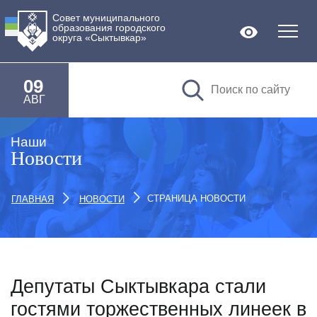
Совет муниципального
образования городского
Версия дл
округа «Сыктывкар»
09
АВГ
Наши
Новости
СТРАНИЦА НОВОСТИ
ГЛАВНАЯ
НОВОСТИ
Депутаты Сыктывкара стали
гостями торжественных линеек в