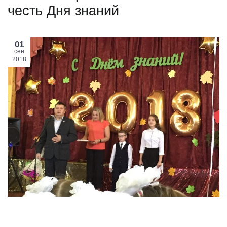
честь Дня знаний
01
сен
2018