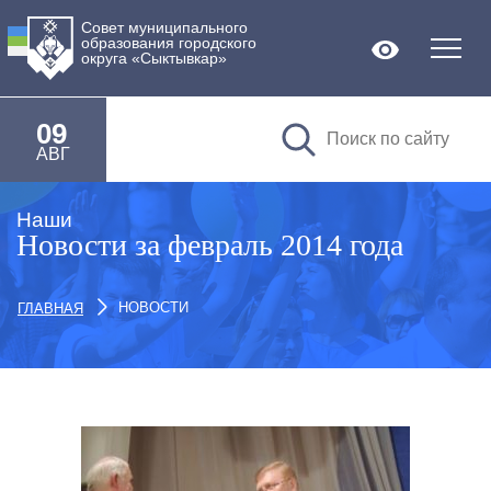
Совет муниципального
образования городского
Версия дл
округа «Сыктывкар»
09
АВГ
Наши
Новости за февраль 2014 года
НОВОСТИ
ГЛАВНАЯ