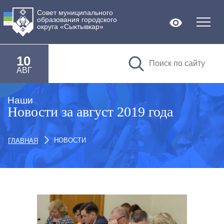
Совет муниципального
образования городского
Версия дл
округа «Сыктывкар»
10
АВГ
Наши
Новости за август 2019 года
НОВОСТИ
ГЛАВНАЯ