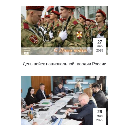
27
мар
2025
День войск национальной гвардии России
26
мар
2025