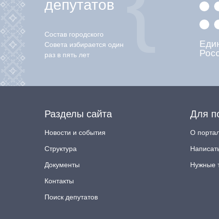
депутатов
Состав городского
Еди
Совета избирается один
Рос
раз в пять лет
Разделы сайта
Для п
Новости и события
О порта
Структура
Написат
Документы
Нужные 
Контакты
Поиск депутатов