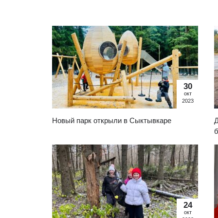
30
окт
2023
Новый парк открыли в Сыктывкаре
Д
б
24
окт