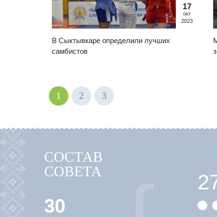
17
окт
2023
В Сыктывкаре определили лучших
М
самбистов
з
1
2
3
СОСТАВ
СОВЕТА
2
30