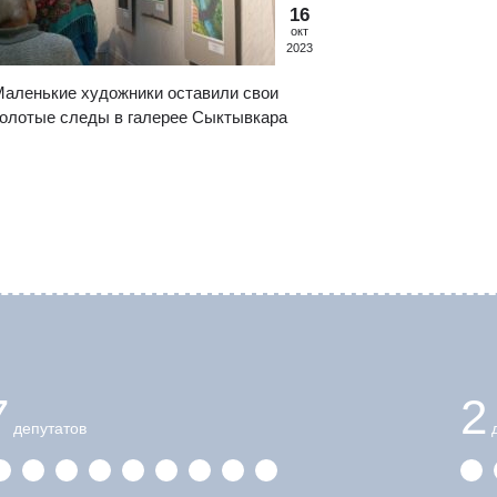
16
окт
2023
аленькие художники оставили свои
олотые следы в галерее Сыктывкара
7
2
депутатов
д