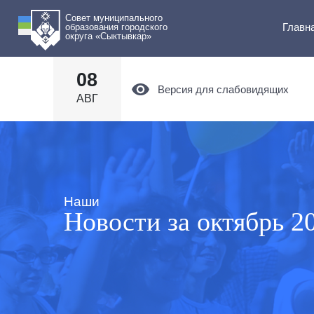
Совет муниципального
Главн
образования городского
округа «Сыктывкар»
08
Версия для слабовидящих
АВГ
Наши
Новости за октябрь 2