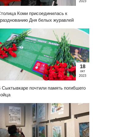
2023
толица Коми присоединилась к
празднованию Дня белых журавлей
18
окт
2023
 Сыктывкаре почтили память погибшего
бойца