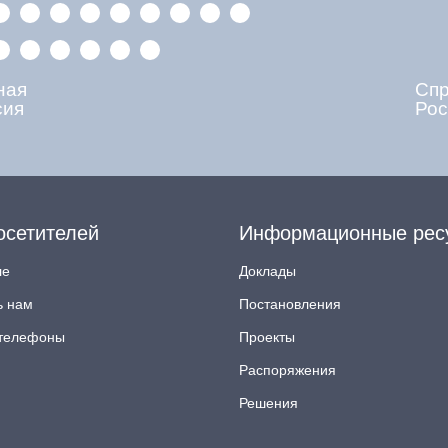
ная
Сп
сия
Рос
осетителей
Информационные рес
ле
Доклады
ь нам
Постановления
телефоны
Проекты
Распоряжения
Решения