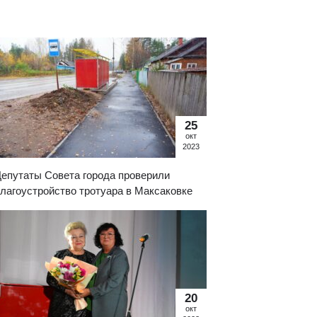
25
окт
2023
епутаты Совета города проверили
лагоустройство тротуара в Максаковке
20
окт