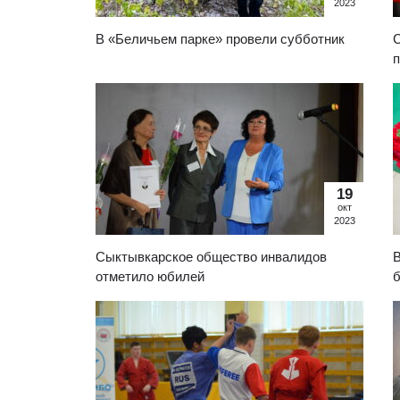
2023
В «Беличьем парке» провели субботник
С
19
окт
2023
Сыктывкарское общество инвалидов
В
отметило юбилей