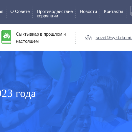
ая
О Cовете
Противодействие
Новости
Контакты
коррупции
Сыктывкар в прошлом и
sovet@sykt.rkomi.
настоящем
023 года