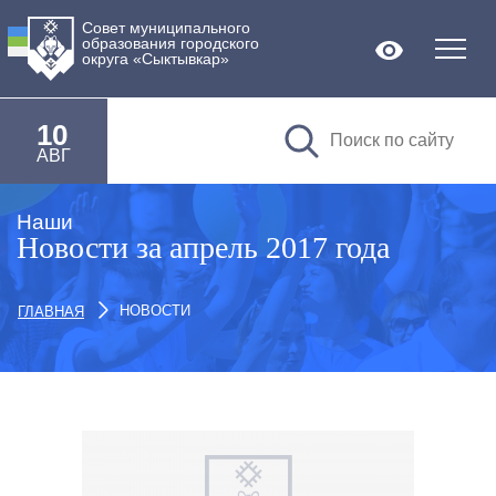
Совет муниципального
образования городского
Версия дл
округа «Сыктывкар»
10
АВГ
Наши
Новости за апрель 2017 года
НОВОСТИ
ГЛАВНАЯ