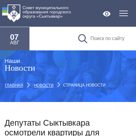
Совет муниципального
образования городского
Версия дл
округа «Сыктывкар»
07
АВГ
Наши
Новости
СТРАНИЦА НОВОСТИ
ГЛАВНАЯ
НОВОСТИ
Депутаты Сыктывкара
осмотрели квартиры для