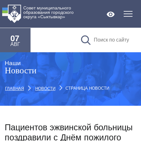
Совет муниципального
образования городского
Версия дл
округа «Сыктывкар»
07
АВГ
Наши
Новости
СТРАНИЦА НОВОСТИ
ГЛАВНАЯ
НОВОСТИ
Пациентов эжвинской больницы
поздравили с Днём пожилого