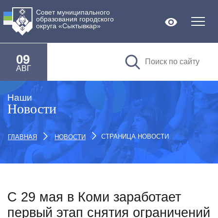
Совет муниципального
образования городского
Версия дл
округа «Сыктывкар»
09
АВГ
Наши
Новости
СТРАНИЦА НОВОСТИ
ГЛАВНАЯ
НОВОСТИ
С 29 мая в Коми заработает
первый этап снятия ограничений