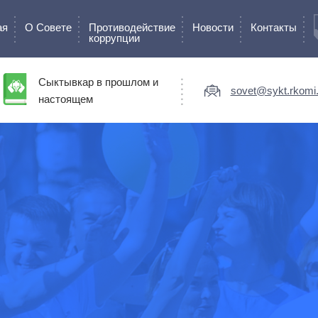
ая
О Cовете
Противодействие
Новости
Контакты
коррупции
Сыктывкар в прошлом и
sovet@sykt.rkomi.
настоящем