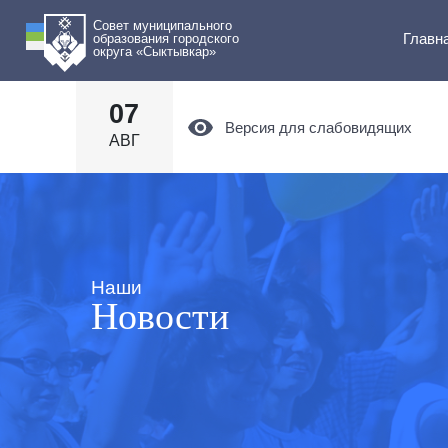
Совет муниципального
Главн
образования городского
округа «Сыктывкар»
07
Версия для слабовидящих
АВГ
Наши
Новости