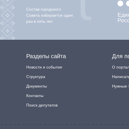
Состав городского
Еди
Совета избирается один
Рос
раз в пять лет
Разделы сайта
Для п
Новости и события
О порта
Структура
Написат
Документы
Нужные 
Контакты
Поиск депутатов