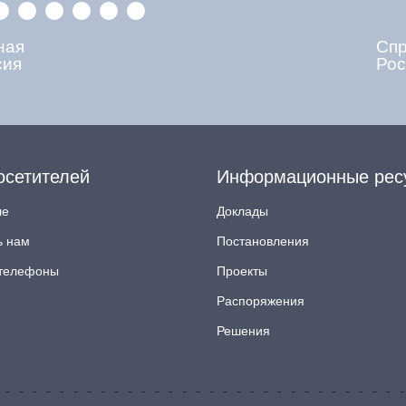
ная
Сп
сия
Рос
осетителей
Информационные рес
ле
Доклады
ь нам
Постановления
телефоны
Проекты
Распоряжения
Решения