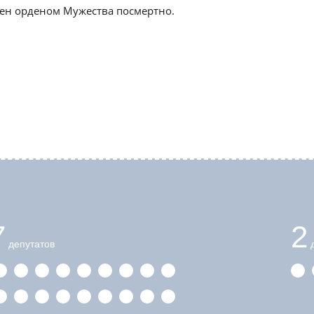
ен орденом Мужества посмертно.
7
2
депутатов
д