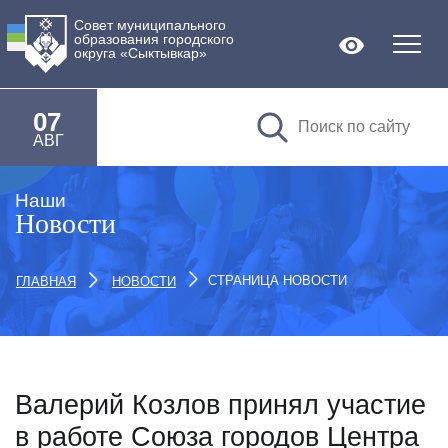
Совет муниципального
образования городского
Версия дл
округа «Сыктывкар»
07
АВГ
Наши
Новости
СТРАНИЦА НОВОСТИ
ГЛАВНАЯ
НОВОСТИ
Валерий Козлов принял участие
в работе Союза городов Центра