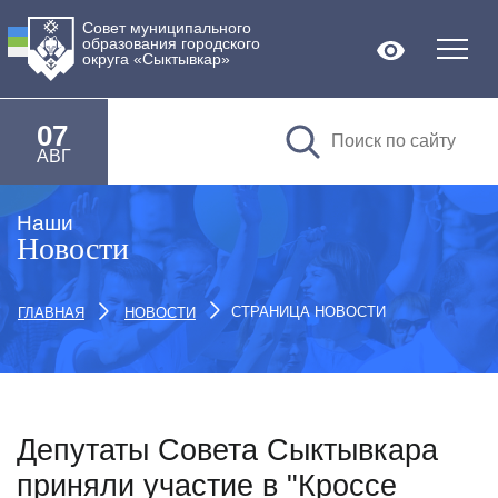
Совет муниципального
образования городского
Версия дл
округа «Сыктывкар»
07
АВГ
Наши
Новости
СТРАНИЦА НОВОСТИ
ГЛАВНАЯ
НОВОСТИ
Депутаты Совета Сыктывкара
приняли участие в "Кроссе