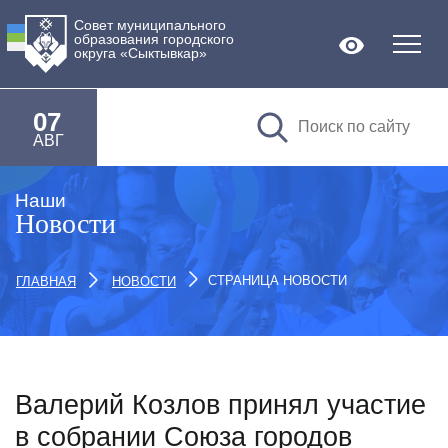
Совет муниципального
образования городского
Версия дл
округа «Сыктывкар»
07
АВГ
Наши
Новости
СТРАНИЦА НОВОСТИ
ГЛАВНАЯ
НОВОСТИ
Валерий Козлов принял участие
в собрании Союза городов