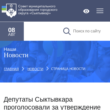
Совет муниципального
образования городского
Версия дл
округа «Сыктывкар»
08
АВГ
Наши
Новости
СТРАНИЦА НОВОСТИ
ГЛАВНАЯ
НОВОСТИ
Депутаты Сыктывкара
проголосовали за утверждение