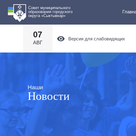
Совет муниципального
Главн
образования городского
округа «Сыктывкар»
07
Версия для слабовидящих
АВГ
Наши
Новости