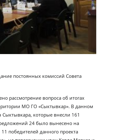
едание постоянных комиссий Совета
ено рассмотрение вопроса об итогах
ерритории МО ГО «Сыктывкар». В данном
н Сыктывкара, которые внесли 161
 предложений 24 было вынесено на
 11 победителей данного проекта
ва», на пересечении улиц Карла Маркса и