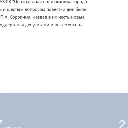
БУЗ РК "Центральная поликлиника города
ым и шестым вопросом повестки дня были
П.А. Сорокина, назвав в их честь новые
поддержаны депутатами и вынесены на
7
2
депутатов
д