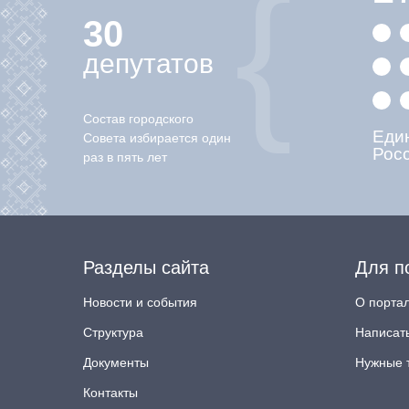
30
депутатов
Состав городского
Еди
Совета избирается один
Рос
раз в пять лет
Разделы сайта
Для п
Новости и события
О порта
Структура
Написат
Документы
Нужные 
Контакты