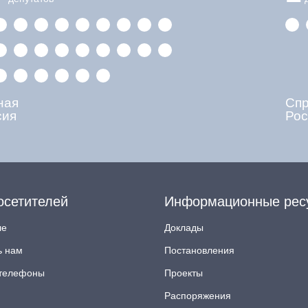
ная
Сп
сия
Рос
осетителей
Информационные рес
ле
Доклады
ь нам
Постановления
телефоны
Проекты
Распоряжения