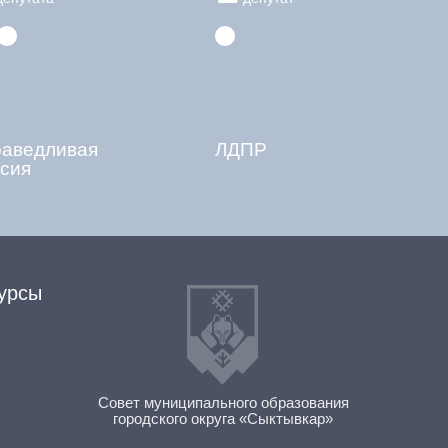
раведливая
ЛДПР
сия
урсы
Совет муниципального образования
городского округа «Сыктывкар»