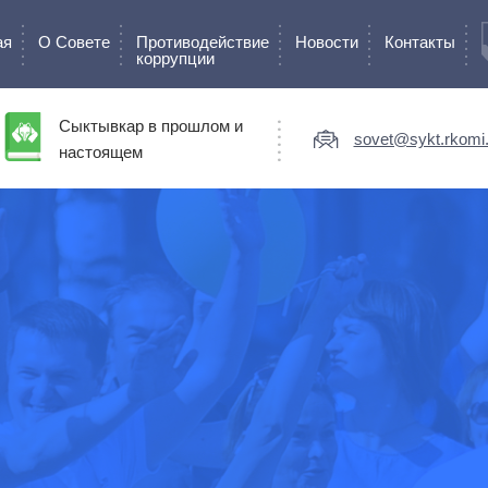
ая
О Cовете
Противодействие
Новости
Контакты
коррупции
Сыктывкар в прошлом и
sovet@sykt.rkomi.
настоящем