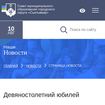
Совет муниципального
образования городского
Версия дл
округа «Сыктывкар»
10
АВГ
Наши
Новости
СТРАНИЦА НОВОСТИ
ГЛАВНАЯ
НОВОСТИ
Девяностолетний юбилей