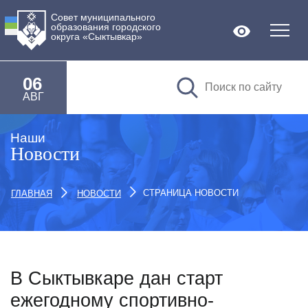
Совет муниципального
образования городского
Версия дл
округа «Сыктывкар»
06
АВГ
Наши
Новости
СТРАНИЦА НОВОСТИ
ГЛАВНАЯ
НОВОСТИ
В Сыктывкаре дан старт
ежегодному спортивно-