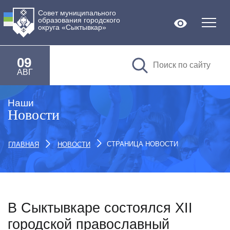
Совет муниципального
образования городского
Версия дл
округа «Сыктывкар»
09
АВГ
Наши
Новости
СТРАНИЦА НОВОСТИ
ГЛАВНАЯ
НОВОСТИ
В Сыктывкаре состоялся XII
городской православный