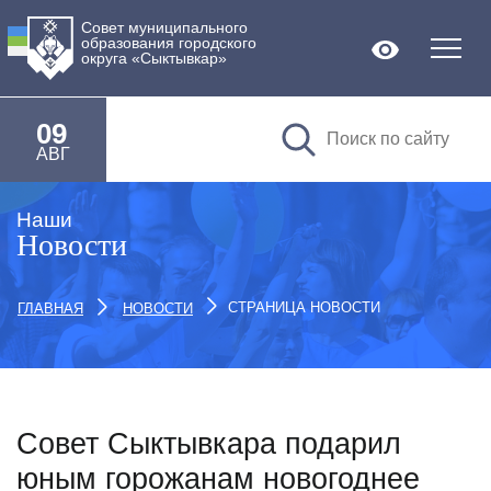
Совет муниципального
образования городского
Версия дл
округа «Сыктывкар»
09
АВГ
Наши
Новости
СТРАНИЦА НОВОСТИ
ГЛАВНАЯ
НОВОСТИ
Совет Сыктывкара подарил
юным горожанам новогоднее