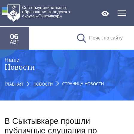
Совет муниципального
образования городского
Версия дл
округа «Сыктывкар»
06
АВГ
Наши
Новости
СТРАНИЦА НОВОСТИ
ГЛАВНАЯ
НОВОСТИ
В Сыктывкаре прошли
публичные слушания по