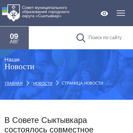
Совет муниципального
образования городского
Версия дл
округа «Сыктывкар»
09
АВГ
Наши
Новости
СТРАНИЦА НОВОСТИ
ГЛАВНАЯ
НОВОСТИ
В Совете Сыктывкара
состоялось совместное