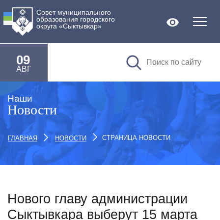
Совет муниципального
образования городского
Версия дл
округа «Сыктывкар»
09
АВГ
Наши
Новости
СТРАНИЦА НОВОСТИ
ГЛАВНАЯ
НОВОСТИ
Нового главу администрации
Сыктывкара выберут 15 марта