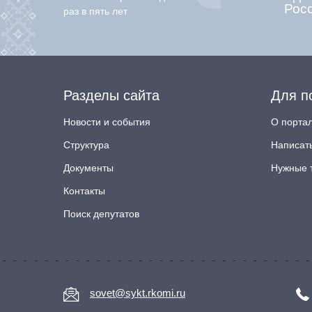
Рос
раз в пять лет
Разделы сайта
Для п
Новости и события
О порта
Структура
Написат
Документы
Нужные 
Контакты
Поиск депутатов
sovet@sykt.rkomi.ru