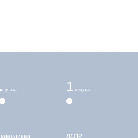
1
епутата
депутат
раведливая
ЛДПР