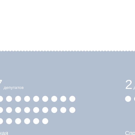
7
2
депутатов
д
ная
Сп