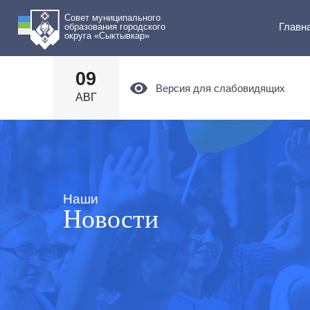
Совет муниципального
Главн
образования городского
округа «Сыктывкар»
09
Версия для слабовидящих
АВГ
Наши
Новости