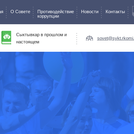
ая
О Cовете
Противодействие
Новости
Контакты
коррупции
Сыктывкар в прошлом и
sovet@sykt.rkomi.
настоящем