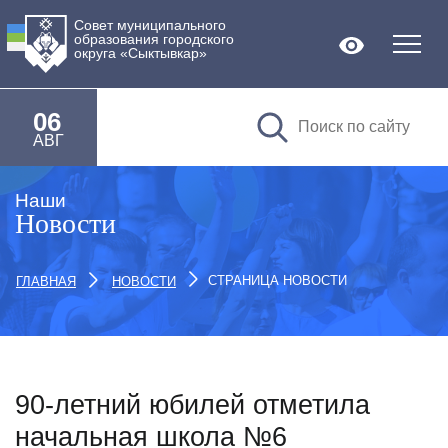
Совет муниципального
образования городского
Версия дл
округа «Сыктывкар»
06
АВГ
Наши
Новости
СТРАНИЦА НОВОСТИ
ГЛАВНАЯ
НОВОСТИ
90-летний юбилей отметила
начальная школа №6