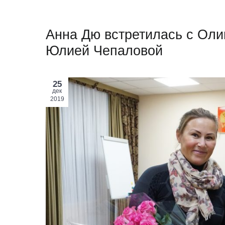
Анна Дю встретилась с Ол
Юлией Чепаловой
25
дек
2019