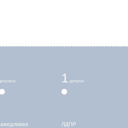
1
епутата
депутат
раведливая
ЛДПР