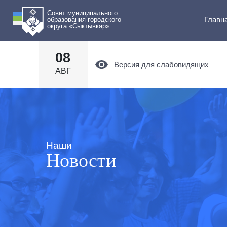
Совет муниципального
Главн
образования городского
округа «Сыктывкар»
08
Версия для слабовидящих
АВГ
Наши
Новости