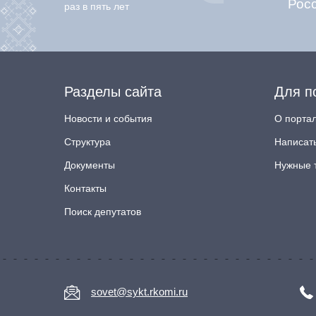
Рос
раз в пять лет
Разделы сайта
Для п
Новости и события
О порта
Структура
Написат
Документы
Нужные 
Контакты
Поиск депутатов
sovet@sykt.rkomi.ru