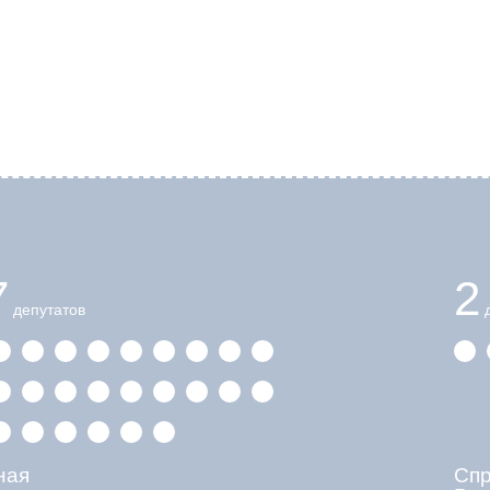
7
2
депутатов
д
ная
Сп