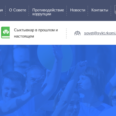
ая
О Cовете
Противодействие
Новости
Контакты
коррупции
Сыктывкар в прошлом и
sovet@sykt.rkomi.
настоящем