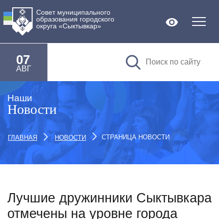
Совет муниципального
образования городского
Версия дл
округа «Сыктывкар»
07
АВГ
Наши
Новости
СТРАНИЦА НОВОСТИ
ГЛАВНАЯ
НОВОСТИ
Лучшие дружинники Сыктывкара
отмечены на уровне города