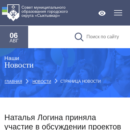
Совет муниципального
образования городского
Версия дл
округа «Сыктывкар»
06
АВГ
Наши
Новости
СТРАНИЦА НОВОСТИ
ГЛАВНАЯ
НОВОСТИ
Наталья Логина приняла
участие в обсуждении проектов