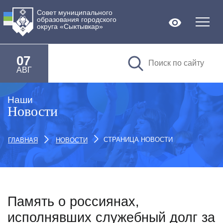
Совет муниципального
образования городского
Версия дл
округа «Сыктывкар»
07
АВГ
Наши
Новости
СТРАНИЦА НОВОСТИ
ГЛАВНАЯ
НОВОСТИ
Память о россиянах,
исполнявших служебный долг за