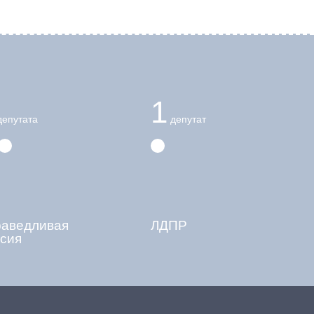
1
епутата
депутат
раведливая
ЛДПР
сия