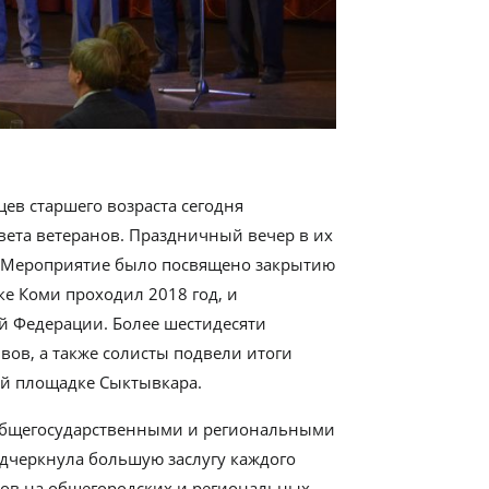
ев старшего возраста сегодня
вета ветеранов. Праздничный вечер в их
». Мероприятие было посвящено закрытию
ке Коми проходил 2018 год, и
й Федерации. Более шестидесяти
вов, а также солисты подвели итоги
ей площадке Сыктывкара.
общегосударственными и региональными
одчеркнула большую заслугу каждого
вов на общегородских и региональных