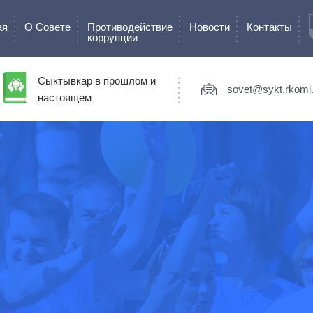
ая
О Cовете
Противодействие
Новости
Контакты
коррупции
Сыктывкар в прошлом и
sovet@sykt.rkomi.
настоящем