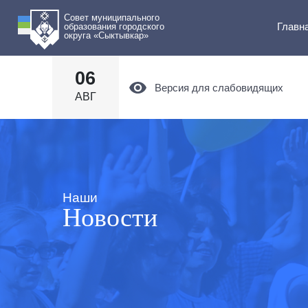
Совет муниципального
Главн
образования городского
округа «Сыктывкар»
06
Версия для слабовидящих
АВГ
Наши
Новости