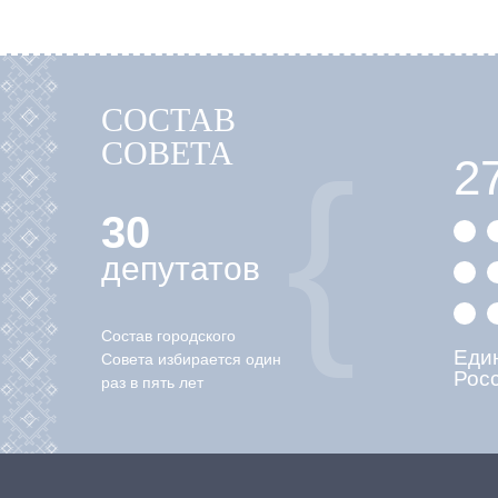
СОСТАВ
СОВЕТА
2
30
депутатов
Состав городского
Еди
Совета избирается один
Рос
раз в пять лет