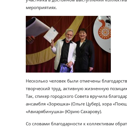
мероприятиях.
Несколько человек были отмечены благодарс
творческий труд, активную жизненную позици
Так, спикер городского Совета вручила благод
ансамбля «Зорюшка» (Ольге Цубер), хора «Поющ
«Авиарябинушка» (Юрию Сахарову).
Со словами благодарности к коллективам обра