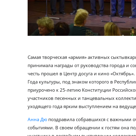
Самая творческая «армия» активных сыктывкарц
принимала награды от руководства города и со
честь прошел в Центр досуга и кино «Октябрь
Года культуры, под знаком которого в Республи
приурочено к 25-летию Конституции Российско
участников песенных и танцевальных коллекти
уходящего года ярким выступлением на ведущ
Анна Дю
поздравила собравшихся с важными 
событиями. В своем обращении к гостям она п
участника в достойном выступлении коллекти