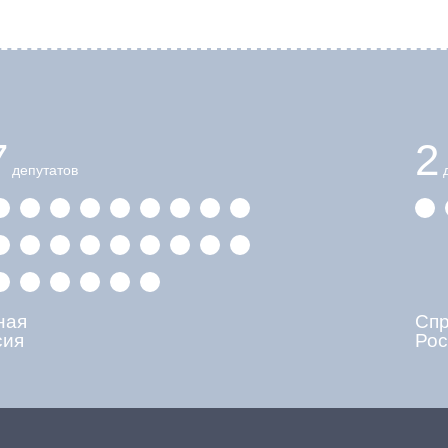
7
2
депутатов
д
ная
Сп
сия
Рос