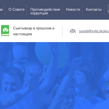
ая
О Cовете
Противодействие
Новости
Контакты
коррупции
Сыктывкар в прошлом и
sovet@sykt.rkomi.
настоящем