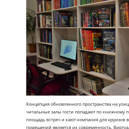
Концепция обновленного пространства на улице
читальные залы гости попадают по книжному пр
площадь встреч и кают-компания для круизов 
помещений является их современность. Вирту