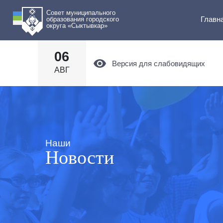
Совет муниципального
Главн
образования городского
округа «Сыктывкар»
06
Версия для слабовидящих
АВГ
Наши
Новости