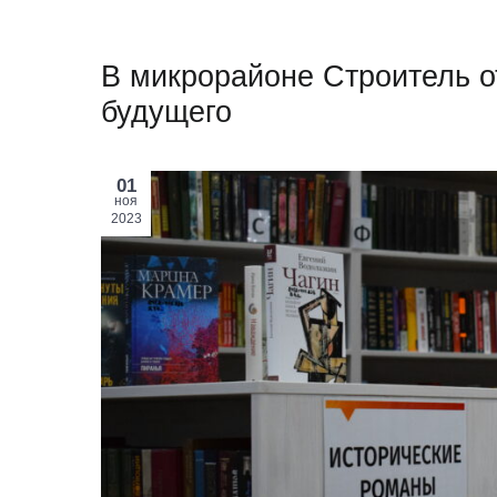
В микрорайоне Строитель о
будущего
01
ноя
2023