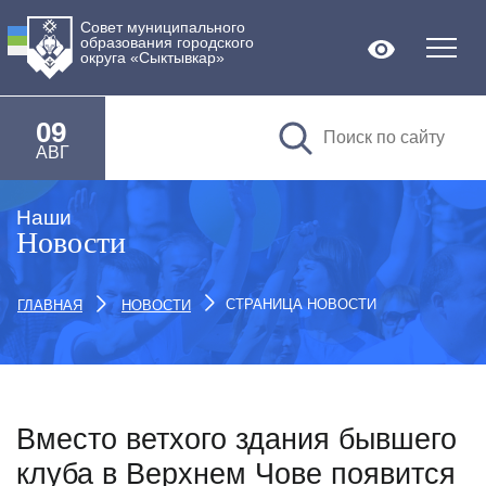
Совет муниципального
образования городского
Версия дл
округа «Сыктывкар»
09
АВГ
Наши
Новости
СТРАНИЦА НОВОСТИ
ГЛАВНАЯ
НОВОСТИ
Вместо ветхого здания бывшего
клуба в Верхнем Чове появится