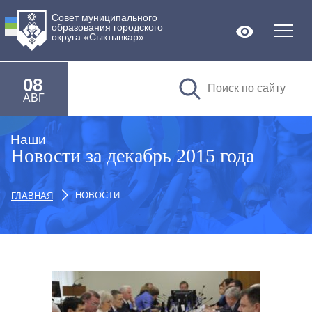
Совет муниципального
образования городского
Версия дл
округа «Сыктывкар»
08
АВГ
Наши
Новости за декабрь 2015 года
НОВОСТИ
ГЛАВНАЯ