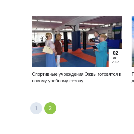
02
авг
2022
Спортивные учреждения Эжвы готовятся к
П
новому учебному сезону
д
1
2