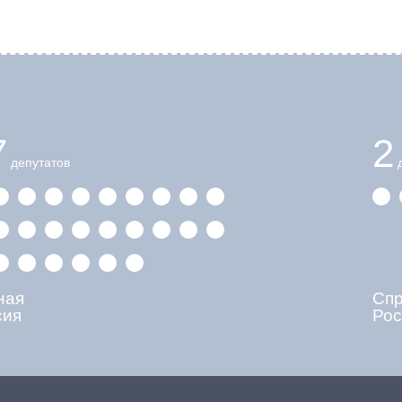
7
2
депутатов
д
ная
Сп
сия
Рос