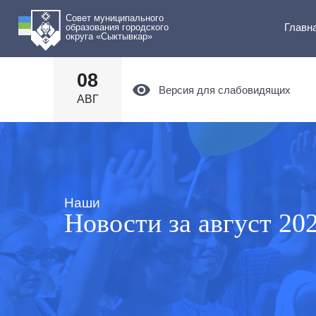
Совет муниципального
Главн
образования городского
округа «Сыктывкар»
08
Версия для слабовидящих
АВГ
Наши
Новости за август 202