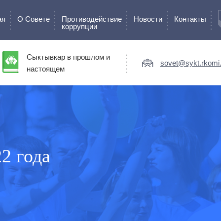
ая
О Cовете
Противодействие
Новости
Контакты
коррупции
Сыктывкар в прошлом и
sovet@sykt.rkomi.
настоящем
2 года