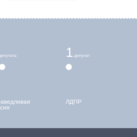
1
епутата
депутат
раведливая
ЛДПР
сия